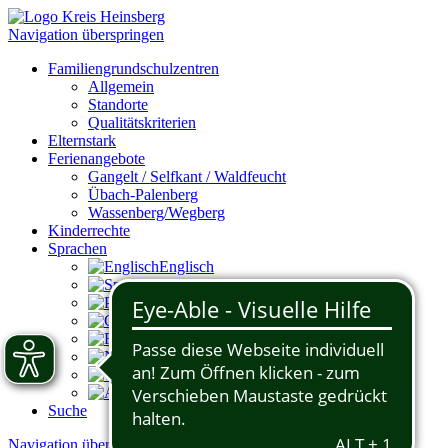
Navigation überspringen
Familiengrundschulzentren
Allgemein
Standorte
Qualitätskriterien
Elternstark
Ferienangebote
Gangelt / Selfkant / Waldfeucht
Übach-Palenberg
Wassenberg/Wegberg
Kinderrechte
Sprachen
Englisch
Spanisch
Portugiesisch
Griechisch
Russisch
Niederländisch
Türkisch
Arabisch
Suche
Navigation überspringen