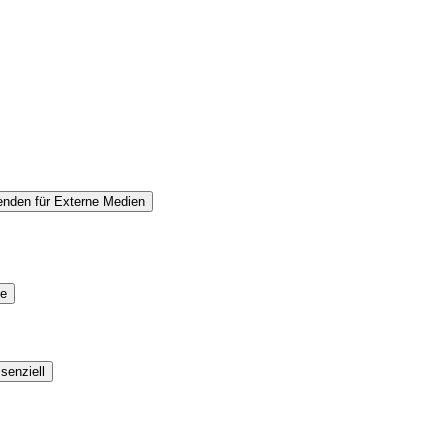
lenden
für Externe Medien
se
senziell